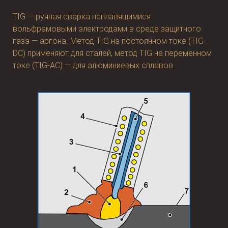
TIG — ручная сварка неплавящимися
вольфрамовыми электродами в среде защитного
газа — аргона. Метод TIG на постоянном токе (TIG-
DC) применяют для сталей, метод TIG на переменном
токе (TIG-AC) — для алюминиевых сплавов.